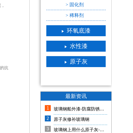
> 固化剂
泥，
> 稀释剂
环氧底漆
水性漆
原子灰
强的抗
最新资讯
1
玻璃钢船外漆-防腐防锈长期浸泡海水不变色[邦昵涂料]
2
原子灰修补玻璃钢
3
玻璃钢上用什么原子灰-好施工大面积涂刮[邦昵涂料]