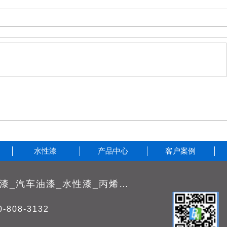
水性漆
产品中心
客户案例
烤漆_工业油漆_汽车油漆_水性漆_丙烯酸酯氨酯面漆-汽车漆批发厂家【邦昵涂料官网】
-808-3132