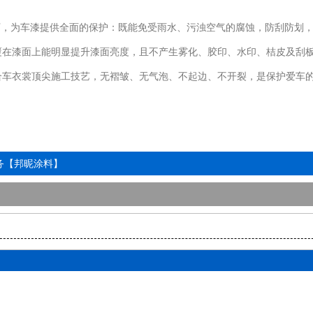
下，为车漆提供全面的保护：既能免受雨水、污浊空气的腐蚀，防刮防划
覆在漆面上能明显提升漆面亮度，且不产生雾化、胶印、水印、桔皮及刮
合车衣裳顶尖施工技艺，无褶皱、无气泡、不起边、不开裂，是保护爱车
务【邦昵涂料】