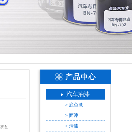
产品中心
汽车油漆
> 底色漆
> 面漆
> 清漆
光亮如