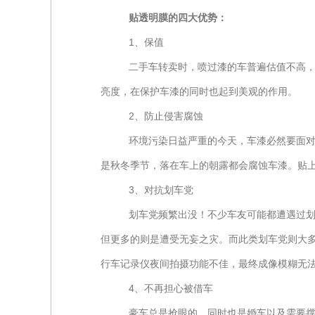
贴透明膜的四大优势：
1、保值
二手车转卖时，喷过漆的车普遍估值不高
亮度，在保护车漆的同时也起到美观的作用。
2、防止侵害腐蚀
环境污染日益严重的今天，车漆必然要面
是秋冬季节，落在车上的朝露都会腐蚀车漆。贴
3、对抗划车党
划车党频繁出没！不少车友可能都遭遇过
但更多的则是遭受无妄之灾。而此类划车党则大
行车记录仪夜间拍摄功能不佳，最终成像模糊无
4、不再担心被借车
豪车总是抢眼的，同时也是婚车以及需要