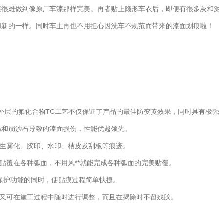
漆很难做到像原厂车漆那样完美。再者贴上隐形车衣后，即便有很多灰和
和新的一样。同时车主再也不用担心因洗车不规范而带来的漆面划痕啦！
)，外层的氟化合物TC工艺不仅保证了产品的最佳防变黄效果，同时具有极
伤和崩沙石导致的漆面损伤，性能优越领先。
产生雾化、胶印、水印、桔皮及刮板等痕迹。
并贴覆在各种弧面，不用风**就能完成各种弧面的完美贴覆。
越的漆面保护功能的同时，使贴膜过程简单快捷。
，又可在施工过程中随时进行调整，而且在揭除时不留残胶。