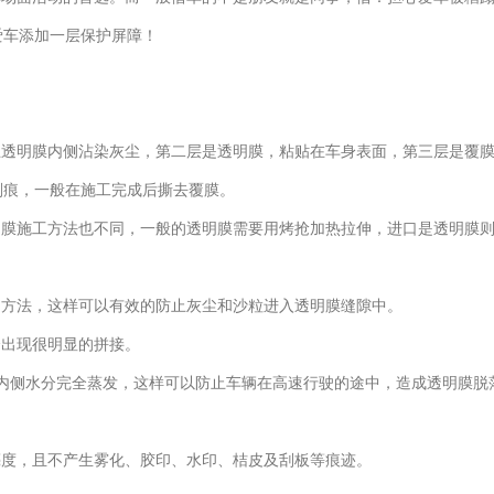
爱车添加一层保护屏障！
止透明膜内侧沾染灰尘，第二层是透明膜，粘贴在车身表面，第三层是覆
划痕，一般在施工完成后撕去覆膜。
的膜施工方法也不同，一般的透明膜需要用烤抢加热拉伸，进口是透明膜
的方法，这样可以有效的防止灰尘和沙粒进入透明膜缝隙中。
会出现很明显的拼接。
内侧水分完全蒸发，这样可以防止车辆在高速行驶的途中，造成透明膜脱
亮度，且不产生雾化、胶印、水印、桔皮及刮板等痕迹。