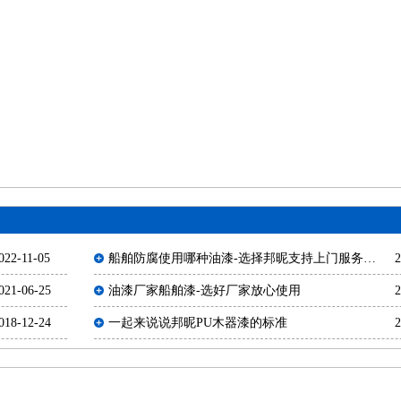
022-11-05
船舶防腐使用哪种油漆-选择邦昵支持上门服务
2
【邦昵涂料】
021-06-25
油漆厂家船舶漆-选好厂家放心使用
2
018-12-24
一起来说说邦昵PU木器漆的标准
2