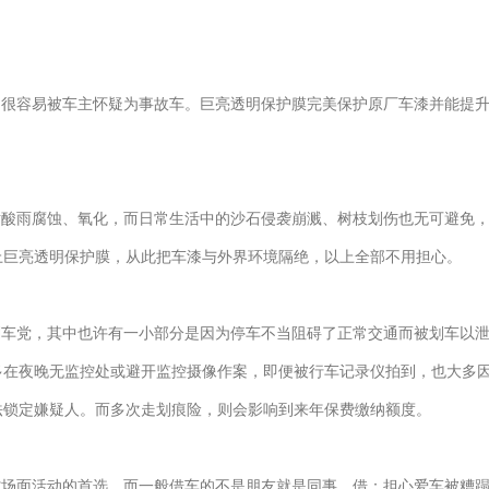
，很容易被车主怀疑为事故车。巨亮透明保护膜完美保护原厂车漆并能提
对酸雨腐蚀、氧化，而日常生活中的沙石侵袭崩溅、树枝划伤也无可避免
上巨亮透明保护膜，从此把车漆与外界环境隔绝，以上全部不用担心。
划车党，其中也许有一小部分是因为停车不当阻碍了正常交通而被划车以
多在夜晚无监控处或避开监控摄像作案，即便被行车记录仪拍到，也大多
法锁定嫌疑人。而多次走划痕险，则会影响到来年保费缴纳额度。
撑场面活动的首选。而一般借车的不是朋友就是同事，借：担心爱车被糟