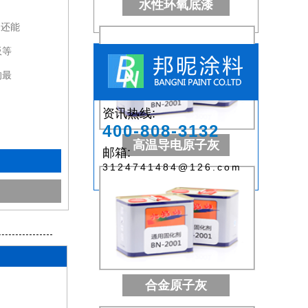
水性环氧底漆
，还能
板等
的最
资讯热线:
400-808-3132
高温导电原子灰
邮箱:
3124741484@126.com
合金原子灰