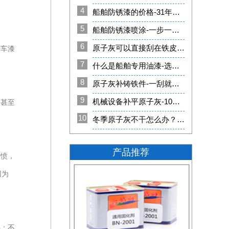
4
船舶防锈漆的价格-31年实力厂家质量有保证[邦昵涂料]
5
船舶防锈漆喷涂-一步一步带你入行[邦昵涂料]
6
原子灰可以直接刮在铁皮上么？
升车漆
7
什么是船舶专用油漆-选择31年实力老厂[邦昵涂料]
8
原子灰补铸铁件-一刮就平整好施工[邦昵涂料]
9
机械设备补平原子灰-10年不脱落[邦昵涂料]
，甚至
10
冬季原子灰不干怎么办？-定制冬天用原子灰[邦昵涂料]
产品推荐
泄愤，
因为
蹋；不