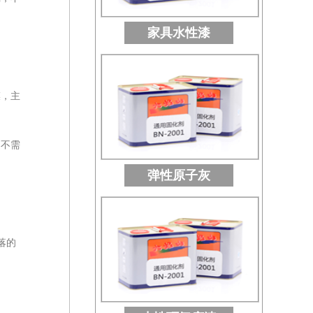
家具水性漆
膜，主
则不需
弹性原子灰
落的