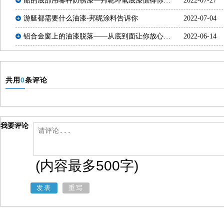
船的底部用哪种防锈漆—邦昵环氧底漆值得你选
2022-07-27
择
游艇都需要什么油漆-邦昵涂料告诉你
2022-07-04
铝合金窗上的油漆脱落——从底到面让你放心
2022-06-14
【环氧底漆】
共用
0
条评论
我要评论
(内容最多500字)
发表
重写