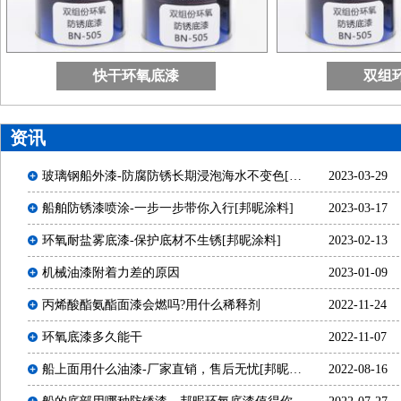
快干环氧底漆
双组
资讯
玻璃钢船外漆-防腐防锈长期浸泡海水不变色[邦
2023-03-29
昵涂料]
船舶防锈漆喷涂-一步一步带你入行[邦昵涂料]
2023-03-17
环氧耐盐雾底漆-保护底材不生锈[邦昵涂料]
2023-02-13
机械油漆附着力差的原因
2023-01-09
丙烯酸酯氨酯面漆会燃吗?用什么稀释剂
2022-11-24
环氧底漆多久能干
2022-11-07
船上面用什么油漆-厂家直销，售后无忧[邦昵涂
2022-08-16
料]